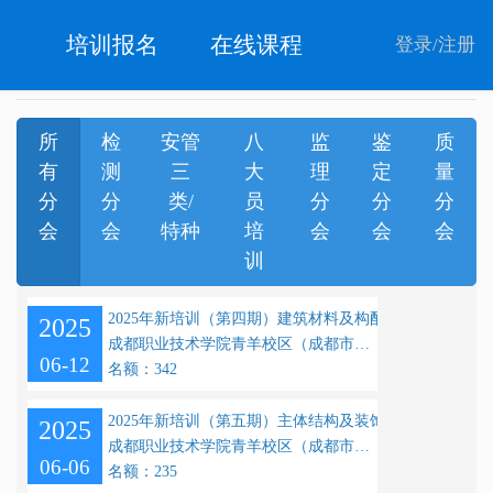
培训报名
在线课程
登录
/
注册
所
检
安管
八
监
鉴
质
有
测
三
大
理
定
量
分
分
类/
员
分
分
分
会
会
特种
培
会
会
会
训
2025年新培训（第四期）建筑材料及构配件一班
2025
成都职业技术学院青羊校区（成都市青羊区大石西路56号）
06-12
名额：342
2025年新培训（第五期）主体结构及装饰装修一班
2025
成都职业技术学院青羊校区（成都市青羊区大石西路56号）
06-06
名额：235